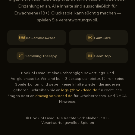
Online — Antwort in ~1 Min.
Einzahlungen an. Alle Inhalte sind ausschließlich für
Erwachsene (18+). Glücksspiel kann süchtig machen —
spielen Sie verantwortungsvoll.
BeGambleAware
GamCare
BGA
GC
Gambling Therapy
GamStop
GT
GS
Book of Dead ist eine unabhängige Bewertungs- und
Vergleichsseite. Wir sind kein Glücksspielanbieter, führen keine
Spielerkonten und geben keine Inhalte wieder, die anderen
gehören. Schreiben Sie an
legal@bookdead.de
für rechtliche
Fragen oder an
dmca@bookdead.de
für Urheberrechts- und DMCA-
Hinweise.
© Book of Dead. Alle Rechte vorbehalten · 18+ ·
Verantwortungsvolles Spielen