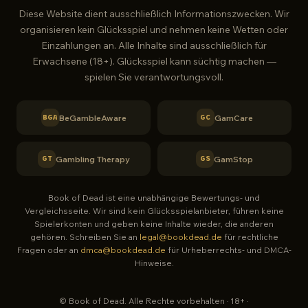
Diese Website dient ausschließlich Informationszwecken. Wir
Book of Dead Support
organisieren kein Glücksspiel und nehmen keine Wetten oder
Online — Antwort in ~1 Min.
Einzahlungen an. Alle Inhalte sind ausschließlich für
Erwachsene (18+). Glücksspiel kann süchtig machen —
spielen Sie verantwortungsvoll.
BeGambleAware
GamCare
BGA
GC
Gambling Therapy
GamStop
GT
GS
Book of Dead ist eine unabhängige Bewertungs- und
Vergleichsseite. Wir sind kein Glücksspielanbieter, führen keine
Spielerkonten und geben keine Inhalte wieder, die anderen
gehören. Schreiben Sie an
legal@bookdead.de
für rechtliche
Fragen oder an
dmca@bookdead.de
für Urheberrechts- und DMCA-
Hinweise.
© Book of Dead. Alle Rechte vorbehalten · 18+ ·